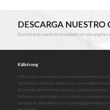
DESCARGA NUESTRO
Encontraras nuestras novedades en una amplia vari
Källstrong
Källstrong es una empresa con amplia experiencia en el 
dedicandose al diseño, fabricación, comercialización y d
de artículos de ferretería, bricolaje, cerrajería, menaje y
Källscare es nuestra gama de productos y accesorios par
personal de alta calidad, con un packaging innovador a u
inmejorable.