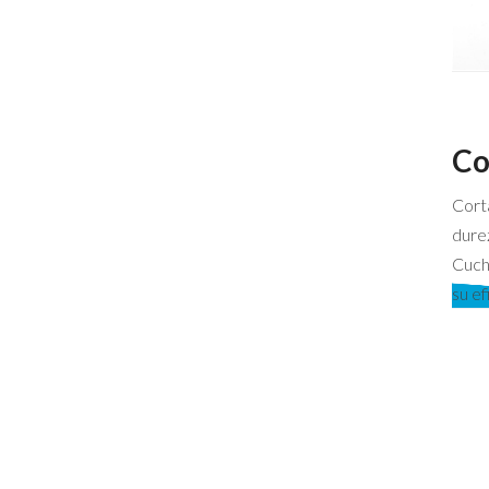
Co
Corta
durez
Cuchi
su ef