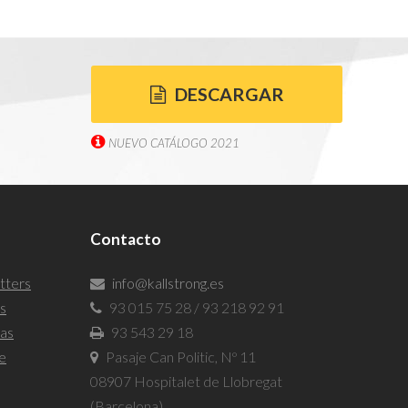
DESCARGAR
NUEVO CATÁLOGO 2021
Contacto
tters
info@kallstrong.es
as
93 015 75 28 / 93 218 92 91
las
93 543 29 18
e
Pasaje Can Politic, Nº 11
08907 Hospitalet de Llobregat
(Barcelona)