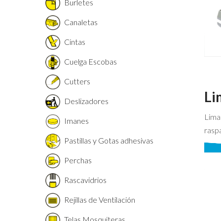
Burletes
Canaletas
Cintas
Cuelga Escobas
Cutters
Li
Deslizadores
Lima
Imanes
rasp
Pastillas y Gotas adhesivas
Perchas
Rascavidrios
Rejillas de Ventilación
Telas Mosquiteras