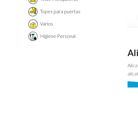
Topes para puertas
Varios
Higiene Personal
Al
Alica
alica