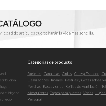
 CATÁLOGO
edad de artículos que te harán la vida más sencilla.
Categorias de producto
sector,
Burletes
Canaletas
Cintas
Cuelga Escobas
Cu
istribución
Deslizadores
Imanes
Pastillas y Gotas adhesiv
 hogar.
Perchas
Rascavidrios
Rejillas de Ventilación
Te
a el higiene
Mosquiteras
Topes para puertas
Varios
Higien
n precio
Personal