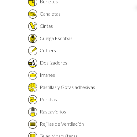
Burletes
Canaletas
Cintas
Cuelga Escobas
Cutters
Deslizadores
Imanes
Pastillas y Gotas adhesivas
Perchas
Rascavidrios
Rejillas de Ventilación
Telas Mosquiteras